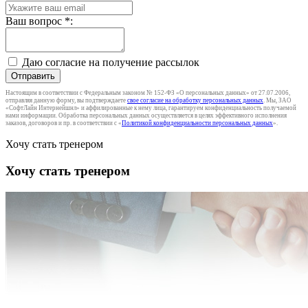
Ваш вопрос
*
:
Даю согласие на получение рассылок
Отправить
Настоящим в соответствии с Федеральным законом № 152-ФЗ «О персональных данных» от 27.07.2006,
отправляя данную форму, вы подтверждаете
свое согласие на обработку персональных данных
. Мы, ЗАО
«СофтЛайн Интернейшнл» и аффилированные к нему лица, гарантируем конфиденциальность получаемой
нами информации. Обработка персональных данных осуществляется в целях эффективного исполнения
заказов, договоров и пр. в соответствии с «
Политикой конфиденциальности персональных данных
».
Хочу стать тренером
Хочу стать тренером