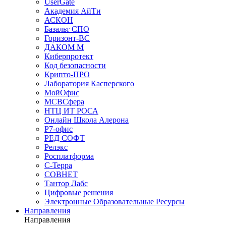
UserGate
Академия АйТи
АСКОН
Базальт СПО
Горизонт-ВС
ДАКОМ М
Киберпротект
Код безопасности
Крипто-ПРО
Лаборатория Касперского
МойОфис
МСВСфера
НТЦ ИТ РОСА
Онлайн Школа Алерона
Р7-офис
РЕД СОФТ
Релэкс
Росплатформа
С-Терра
СОВНЕТ
Тантор Лабс
Цифровые решения
Электронные Образовательные Ресурсы
Направления
Направления