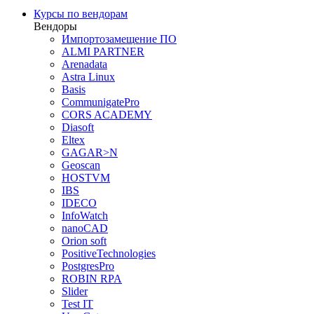
Курсы по вендорам
Вендоры
Импортозамещение ПО
ALMI PARTNER
Arenadata
Astra Linux
Basis
CommunigatePro
CORS ACADEMY
Diasoft
Eltex
GAGAR>N
Geoscan
HOSTVM
IBS
IDECO
InfoWatch
nanoCAD
Orion soft
PositiveTechnologies
PostgresPro
ROBIN RPA
Slider
Test IT