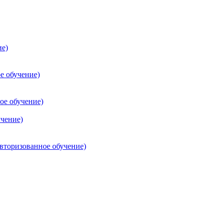
ие)
е обучение)
ое обучение)
учение)
торизованное обучение)