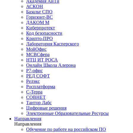
Академия АйТи
АСКОН
Базальт СПО
Горизонт-ВС
ДАКОМ М
Киберпротект
Код безопасности
Крипто-ПРО
Лаборатория Касперского
МойОфис
МСВСфера
НТЦ ИТ РОСА
Онлайн Школа Алерона
Р7-офис
РЕД СОФТ
Релэкс
Росплатформа
С-Терра
СОВНЕТ
Тантор Лабс
Цифровые решения
Электронные Образовательные Ресурсы
Направления
Направления
Обучение по работе на российском ПО