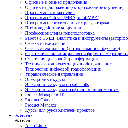
Офисные и бизнес приложения
Офисные приложения (авторизованное обучение)
Программная инженерия
Программы C-level (MBA, mini-MBA)
Программы, согласованные с регуляторами
Противодействие коррупции
Профессиональная переподготовка
Работа с СУБД, аналитика и инструменты (авторизо
Сетевые технологии
Сетевые технологии (авторизованное обучение)
Стратегические инициативы и форматы мероприят
Стратегия цифровой трансформации
Техническая документация и обслуживание
Технологии цифровой трансформации
Управленческое направление
Электронные курсы
Электронные курсы по soft skills
Электронные курсы по офисным приложениям
Project Manager в IT
Product Owner
Product Manager
Курсы для руководителей проектов
Экзамены
Экзамены
Astra Linux