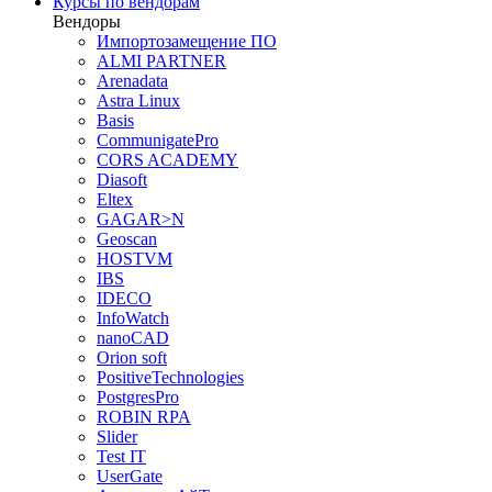
Курсы по вендорам
Вендоры
Импортозамещение ПО
ALMI PARTNER
Arenadata
Astra Linux
Basis
CommunigatePro
CORS ACADEMY
Diasoft
Eltex
GAGAR>N
Geoscan
HOSTVM
IBS
IDECO
InfoWatch
nanoCAD
Orion soft
PositiveTechnologies
PostgresPro
ROBIN RPA
Slider
Test IT
UserGate