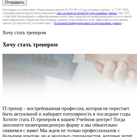
Отправить
Настоящим в соответствии с Федеральным законом № 152-ФЗ «О персональных данных» от 27.07.2006,
отправляя данную форму, вы подтверждаете
свое согласие на обработку персональных данных
. Мы, ЗАО
«СофтЛайн Интернейшнл» и аффилированные к нему лица, гарантируем конфиденциальность получаемой
нами информации. Обработка персональных данных осуществляется в целях эффективного исполнения
заказов, договоров и пр. в соответствии с «
Политикой конфиденциальности персональных данных
».
Хочу стать тренером
Хочу стать тренером
IT-тренер – востребованная профессия, которая не перестает
быть актуальной и набирает популярность в последние годы.
Хотите стать IT-тренером в нашем Учебном центре? Тогда
заполните нижеприведенную форму и мы обязательно
свяжемся с вами! Мы ждем не только профессионалов с
большим опытом, но и молодых специалистов, которые хотят