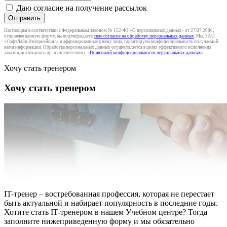
Даю согласие на получение рассылок
Отправить
Настоящим в соответствии с Федеральным законом № 152-ФЗ «О персональных данных» от 27.07.2006,
отправляя данную форму, вы подтверждаете
свое согласие на обработку персональных данных
. Мы, ЗАО
«СофтЛайн Интернейшнл» и аффилированные к нему лица, гарантируем конфиденциальность получаемой
нами информации. Обработка персональных данных осуществляется в целях эффективного исполнения
заказов, договоров и пр. в соответствии с «
Политикой конфиденциальности персональных данных
».
Хочу стать тренером
Хочу стать тренером
IT-тренер – востребованная профессия, которая не перестает
быть актуальной и набирает популярность в последние годы.
Хотите стать IT-тренером в нашем Учебном центре? Тогда
заполните нижеприведенную форму и мы обязательно