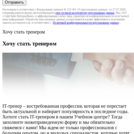
Отправить
Настоящим в соответствии с Федеральным законом № 152-ФЗ «О персональных данных» от 27.07.2006,
отправляя данную форму, вы подтверждаете
свое согласие на обработку персональных данных
. Мы, ЗАО
«СофтЛайн Интернейшнл» и аффилированные к нему лица, гарантируем конфиденциальность получаемой
нами информации. Обработка персональных данных осуществляется в целях эффективного исполнения
заказов, договоров и пр. в соответствии с «
Политикой конфиденциальности персональных данных
».
Хочу стать тренером
Хочу стать тренером
IT-тренер – востребованная профессия, которая не перестает
быть актуальной и набирает популярность в последние годы.
Хотите стать IT-тренером в нашем Учебном центре? Тогда
заполните нижеприведенную форму и мы обязательно
свяжемся с вами! Мы ждем не только профессионалов с
большим опытом, но и молодых специалистов, которые хотят