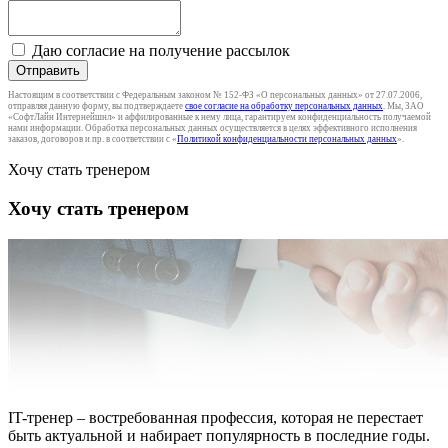
Даю согласие на получение рассылок
Отправить
Настоящим в соответствии с Федеральным законом № 152-ФЗ «О персональных данных» от 27.07.2006,
отправляя данную форму, вы подтверждаете
свое согласие на обработку персональных данных
. Мы, ЗАО
«СофтЛайн Интернейшнл» и аффилированные к нему лица, гарантируем конфиденциальность получаемой
нами информации. Обработка персональных данных осуществляется в целях эффективного исполнения
заказов, договоров и пр. в соответствии с «
Политикой конфиденциальности персональных данных
».
Хочу стать тренером
Хочу стать тренером
IT-тренер – востребованная профессия, которая не перестает
быть актуальной и набирает популярность в последние годы.