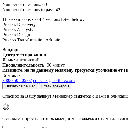
Number of questions: 60
Number of questions to pass: 42
This exam consists of 4 sections listed below:
Process Discovery
Process Analysis
Process Design
Process Transformation Adoption
Вендор:
Центр тестирования:
Язык:
английский
Продолжительность:
90 минут
Извините, но по данному экзамену требуется уточнение от 
Контакты
8 800 505 05 07
edusales@softline.com
Связаться сейчас
Стать тренером
Спасибо за Вашу заявку! Менеджер свяжется с Вами в ближайш
Оставьте запрос на этот экзамен, и мы свяжемся с вами для со