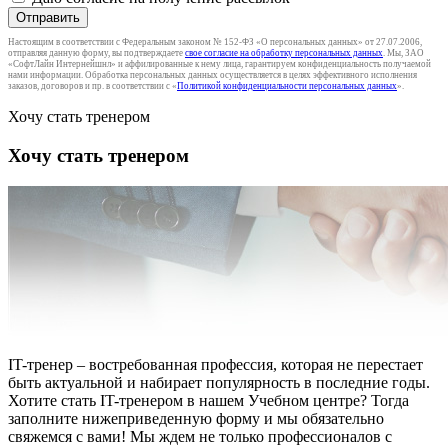
Отправить
Настоящим в соответствии с Федеральным законом № 152-ФЗ «О персональных данных» от 27.07.2006,
отправляя данную форму, вы подтверждаете
свое согласие на обработку персональных данных
. Мы, ЗАО
«СофтЛайн Интернейшнл» и аффилированные к нему лица, гарантируем конфиденциальность получаемой
нами информации. Обработка персональных данных осуществляется в целях эффективного исполнения
заказов, договоров и пр. в соответствии с «
Политикой конфиденциальности персональных данных
».
Хочу стать тренером
Хочу стать тренером
IT-тренер – востребованная профессия, которая не перестает
быть актуальной и набирает популярность в последние годы.
Хотите стать IT-тренером в нашем Учебном центре? Тогда
заполните нижеприведенную форму и мы обязательно
свяжемся с вами! Мы ждем не только профессионалов с