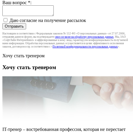
Ваш вопрос
*
:
Даю согласие на получение рассылок
Отправить
Настоящим в соответствии с Федеральным законом № 152-ФЗ «О персональных данных» от 27.07.2006,
отправляя данную форму, вы подтверждаете
свое согласие на обработку персональных данных
. Мы, ЗАО
«СофтЛайн Интернейшнл» и аффилированные к нему лица, гарантируем конфиденциальность получаемой
нами информации. Обработка персональных данных осуществляется в целях эффективного исполнения
заказов, договоров и пр. в соответствии с «
Политикой конфиденциальности персональных данных
».
Хочу стать тренером
Хочу стать тренером
IT-тренер – востребованная профессия, которая не перестает