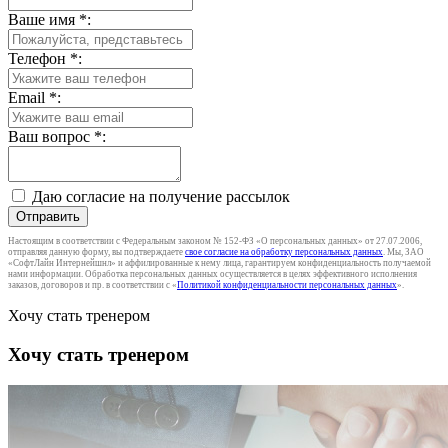
Ваше имя
*
:
Телефон
*
:
Email
*
:
Ваш вопрос
*
:
Даю согласие на получение рассылок
Отправить
Настоящим в соответствии с Федеральным законом № 152-ФЗ «О персональных данных» от 27.07.2006,
отправляя данную форму, вы подтверждаете
свое согласие на обработку персональных данных
. Мы, ЗАО
«СофтЛайн Интернейшнл» и аффилированные к нему лица, гарантируем конфиденциальность получаемой
нами информации. Обработка персональных данных осуществляется в целях эффективного исполнения
заказов, договоров и пр. в соответствии с «
Политикой конфиденциальности персональных данных
».
Хочу стать тренером
Хочу стать тренером