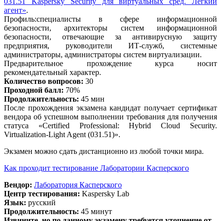
031.51 Kaspersky Security для виртуальных сред. Легкий
агент»
.
Профиль:специалисты в сфере информационной
безопасности, архитекторы систем информационной
безопасности, отвечающие за антивирусную защиту
предприятия, руководители ИТ-служб, системные
администраторы, администраторы систем виртуализации.
Предварительное прохождение курса носит
рекомендательный характер.
Количество вопросов:
30
Проходной балл:
70%
Продолжительность:
45 мин
После прохождения экзамена кандидат получает сертификат
вендора об успешном выполнении требования для получения
статуса «Certified Professional: Hybrid Cloud Security.
Virtualization-Light Agent (031.51)».
Экзамен можно сдать дистанционно из любой точки мира.
Как проходит тестирование Лаборатории Касперского
Вендор:
Лаборатория Касперского
Центр тестирования:
Kaspersky Lab
Язык:
русский
Продолжительность:
45 минут
Извините, но по данному экзамену требуется уточнение от