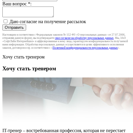
Ваш вопрос
*
:
Даю согласие на получение рассылок
Отправить
Настоящим в соответствии с Федеральным законом № 152-ФЗ «О персональных данных» от 27.07.2006,
отправляя данную форму, вы подтверждаете
свое согласие на обработку персональных данных
. Мы, ЗАО
«СофтЛайн Интернейшнл» и аффилированные к нему лица, гарантируем конфиденциальность получаемой
нами информации. Обработка персональных данных осуществляется в целях эффективного исполнения
заказов, договоров и пр. в соответствии с «
Политикой конфиденциальности персональных данных
».
Хочу стать тренером
Хочу стать тренером
IT-тренер – востребованная профессия, которая не перестает