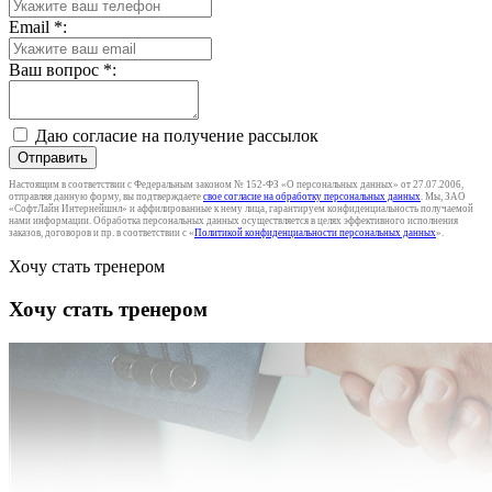
Email
*
:
Ваш вопрос
*
:
Даю согласие на получение рассылок
Отправить
Настоящим в соответствии с Федеральным законом № 152-ФЗ «О персональных данных» от 27.07.2006,
отправляя данную форму, вы подтверждаете
свое согласие на обработку персональных данных
. Мы, ЗАО
«СофтЛайн Интернейшнл» и аффилированные к нему лица, гарантируем конфиденциальность получаемой
нами информации. Обработка персональных данных осуществляется в целях эффективного исполнения
заказов, договоров и пр. в соответствии с «
Политикой конфиденциальности персональных данных
».
Хочу стать тренером
Хочу стать тренером