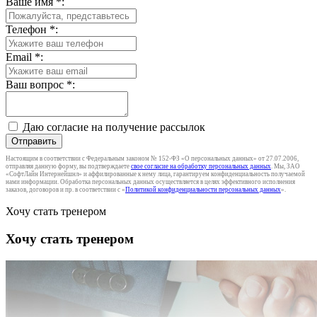
Ваше имя
*
:
Телефон
*
:
Email
*
:
Ваш вопрос
*
:
Даю согласие на получение рассылок
Отправить
Настоящим в соответствии с Федеральным законом № 152-ФЗ «О персональных данных» от 27.07.2006,
отправляя данную форму, вы подтверждаете
свое согласие на обработку персональных данных
. Мы, ЗАО
«СофтЛайн Интернейшнл» и аффилированные к нему лица, гарантируем конфиденциальность получаемой
нами информации. Обработка персональных данных осуществляется в целях эффективного исполнения
заказов, договоров и пр. в соответствии с «
Политикой конфиденциальности персональных данных
».
Хочу стать тренером
Хочу стать тренером