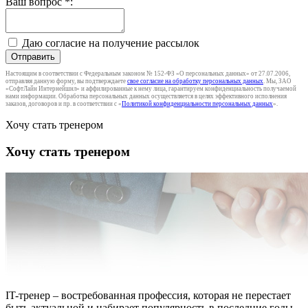
Ваш вопрос
*
:
Даю согласие на получение рассылок
Отправить
Настоящим в соответствии с Федеральным законом № 152-ФЗ «О персональных данных» от 27.07.2006,
отправляя данную форму, вы подтверждаете
свое согласие на обработку персональных данных
. Мы, ЗАО
«СофтЛайн Интернейшнл» и аффилированные к нему лица, гарантируем конфиденциальность получаемой
нами информации. Обработка персональных данных осуществляется в целях эффективного исполнения
заказов, договоров и пр. в соответствии с «
Политикой конфиденциальности персональных данных
».
Хочу стать тренером
Хочу стать тренером
IT-тренер – востребованная профессия, которая не перестает
быть актуальной и набирает популярность в последние годы.