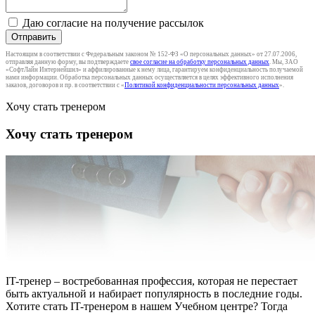
Даю согласие на получение рассылок
Отправить
Настоящим в соответствии с Федеральным законом № 152-ФЗ «О персональных данных» от 27.07.2006,
отправляя данную форму, вы подтверждаете
свое согласие на обработку персональных данных
. Мы, ЗАО
«СофтЛайн Интернейшнл» и аффилированные к нему лица, гарантируем конфиденциальность получаемой
нами информации. Обработка персональных данных осуществляется в целях эффективного исполнения
заказов, договоров и пр. в соответствии с «
Политикой конфиденциальности персональных данных
».
Хочу стать тренером
Хочу стать тренером
IT-тренер – востребованная профессия, которая не перестает
быть актуальной и набирает популярность в последние годы.
Хотите стать IT-тренером в нашем Учебном центре? Тогда