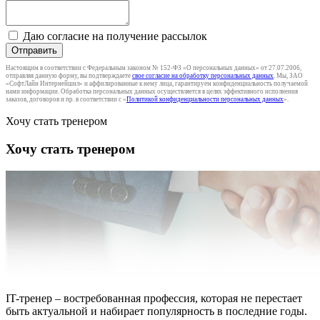
Даю согласие на получение рассылок
Отправить
Настоящим в соответствии с Федеральным законом № 152-ФЗ «О персональных данных» от 27.07.2006,
отправляя данную форму, вы подтверждаете
свое согласие на обработку персональных данных
. Мы, ЗАО
«СофтЛайн Интернейшнл» и аффилированные к нему лица, гарантируем конфиденциальность получаемой
нами информации. Обработка персональных данных осуществляется в целях эффективного исполнения
заказов, договоров и пр. в соответствии с «
Политикой конфиденциальности персональных данных
».
Хочу стать тренером
Хочу стать тренером
IT-тренер – востребованная профессия, которая не перестает
быть актуальной и набирает популярность в последние годы.