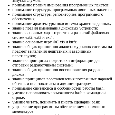
запуска службы;
понимание правил именования программных пакетов;
понимание структуры программных двоичных пакетов;
понимание структуры репозиториев программного
обеспечения;
понимание архитектуры подсистемы хранения данных;
знание правил именования дисковых устройств;
знание основных характеристик и различий файловых
систем ext2, ext3 и ext4;
знание основных черт ФС xfs и btrfs;
знание общих принципов анализа журналов системы на
предмет выявления нештатных и аварийных
перезагрузок;
знание о принципах подготовки информации для
отправки разработчикам системы;
знание общих принципов восстановления разделов
дисков;
знание принципов восстановления потерянных паролей
обычным пользователем и администратором;
понимание синтаксиса и особенностей работы bash;
умение использовать возможности bash в командной
строке;
умение читать, понимать и писать сценарии bash;
управление программным обеспечением с помощью
менеджеров