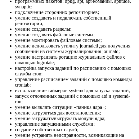
программных пакетов: dpkg, apt, apt-команды, aptitude,
synaptic;
подключение сторонних репозиториев;
умение создавать и подключать собственный
репозиторий;
умение создавать разделы;
умение создавать файловые системы;
умение монтировать файловые системы;
умение использовать утилиту journalctl для получения
сообщений из системы журналирования journald;
умение настраивать ротацию журнальных файлов с
помощью logrotate;
настройка запуска заданий по расписанию с помощью
службы cron;
управление расписанием заданий с помощью команды
crontab;
использование таймеров systemd для запуска заданий;
запуск отложенных заданий с помощью atd и systemd-
run;
умение выявлять ситуации «паника ядра»;
умение загрузиться для восстановления;
умение загружать/выгружать модули ядра;
управление запущенными службами;
создание собственных служб;
умение устранять неисправности, возникающие на