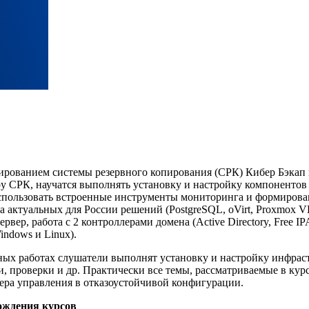
ированием системы резервного копирования (СРК) Кибер Бэкап 
 СРК, научатся выполнять установку и настройку компонентов 
пользовать встроенные инструменты мониторинга и формирован
 актуальных для России решений (PostgreSQL, oVirt, Proxmox V
рвер, работа с 2 контроллерами домена (Active Directory, Free
ndows и Linux).
рных работах слушатели выполнят установку и настройку инфр
, проверки и др. Практически все темы, рассматриваемые в ку
вера управления в отказоустойчивой конфигурации.
ождения курсов