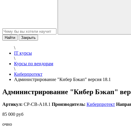
Найти
Закрыть
\
IT курсы
\
Курсы по вендорам
\
Киберпротект
Администрирование "Кибер Бэкап" версия 18.1
Администрирование "Кибер Бэкап" верс
Артикул:
CP-CB-A18.1
Производитель:
Киберпротект
Направ
85 000 руб
очно