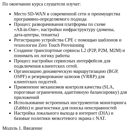
По окончании курса слушатели изучат:
Место SD‑WAN в современной сети и преимущества
программно-определяемого подхода
Процесс разворачивания платформы по схеме
«All‑in‑One», настройки инфраструктуру (домены,
дата‑центры, тенанты)
Регистрацию устройства CPE с помощью шаблонов и
технологии Zero Touch Provisioning
Создание транспортные сервисы L2 (P2P, P2M, M2M) и
понимать их логику работы
Процесс настройки сервисных интерфейсов для
подключения клиентских сетей.
Организацию динамическую маршрутизацию (BGP,
OSPF) и резервирование шлюзов (VRRP) для
клиентских подсетей.
Применение механизмов контроля качества (SLA,
пороговые ограничения, адаптивную балансировку) для
приложений
Использование встроенных инструментов мониторинга
(Zabbix) и диагностики для поиска неисправностей
Настройка локального выхода в интернет (DIA) и
базовые политики межсетевого экрана с NAT.
Модуль 1. Введение