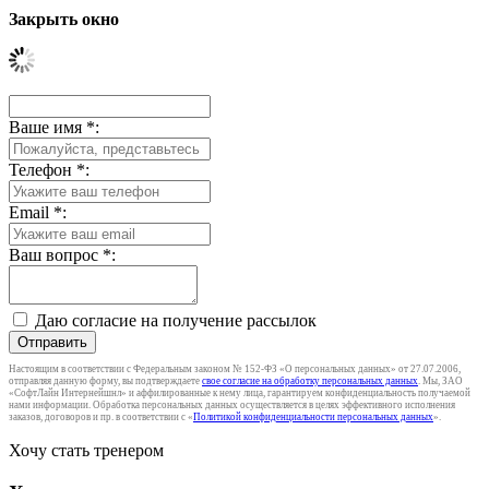
Закрыть окно
Ваше имя
*
:
Телефон
*
:
Email
*
:
Ваш вопрос
*
:
Даю согласие на получение рассылок
Отправить
Настоящим в соответствии с Федеральным законом № 152-ФЗ «О персональных данных» от 27.07.2006,
отправляя данную форму, вы подтверждаете
свое согласие на обработку персональных данных
. Мы, ЗАО
«СофтЛайн Интернейшнл» и аффилированные к нему лица, гарантируем конфиденциальность получаемой
нами информации. Обработка персональных данных осуществляется в целях эффективного исполнения
заказов, договоров и пр. в соответствии с «
Политикой конфиденциальности персональных данных
».
Хочу стать тренером