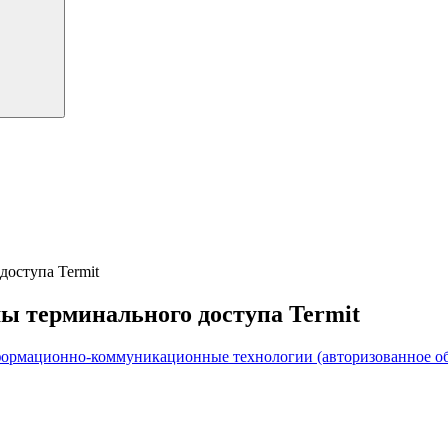
доступа Termit
ы терминального доступа Termit
ормационно-коммуникационные технологии (авторизованное об