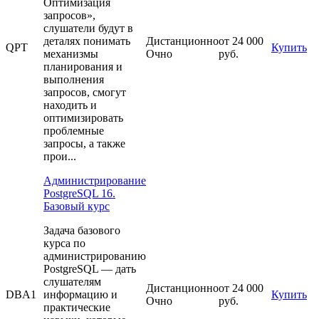
Оптимизация
запросов»,
слушатели будут в
деталях понимать
Дистанционно
от 24 000
QPT
Купить
механизмы
Очно
руб.
планирования и
выполнения
запросов, смогут
находить и
оптимизировать
проблемные
запросы, а также
прои...
Администрирование
PostgreSQL 16.
Базовый курс
Задача базового
курса по
администрированию
PostgreSQL — дать
слушателям
Дистанционно
от 24 000
DBA1
информацию и
Купить
Очно
руб.
практические