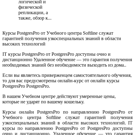
логической и
физической
репликации, а
также, обзор к...
Курсы PostgresPro от Учебного центра Softline служат
гарантией получения узкоспециальных знаний в области
высоких технологий
IT курсы PostgresPro от PostgresPro доступны очно и
дистанционно Удаленное обучение — это гарантия получения
необходимых знаний без необходимости выходить из дома..
Если вы являетесь приверженцем самостоятельного обучения,
то для вас предусмотрены онлайн-курс от онлайн курсы
PostgresPro PostgresPro.
В нашем Учебном центре действуют умеренные цены,
которые не ударят по вашему кошельку.
Курсы онлайн PostgresPro по направлению PostgresPro от
Учебного центра Softline служат гарантией получения
узкоспециальных знаний в области высоких технологий. IT
курсы по направлению PostgresPro от PostgresPro доступны
очно и дистанционно. Удаленное обучение — это гарантия