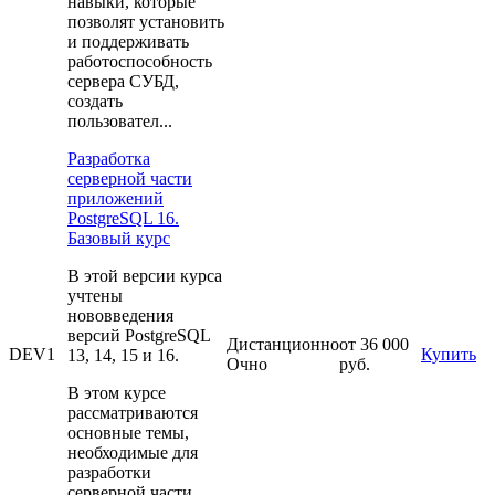
навыки, которые
позволят установить
и поддерживать
работоспособность
сервера СУБД,
создать
пользовател...
Разработка
серверной части
приложений
PostgreSQL 16.
Базовый курс
В этой версии курса
учтены
нововведения
версий PostgreSQL
Дистанционно
от 36 000
DEV1
Купить
13, 14, 15 и 16.
Очно
руб.
В этом курсе
рассматриваются
основные темы,
необходимые для
разработки
серверной части