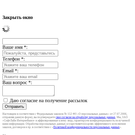
Закрыть окно
Ваше имя
*
:
Телефон
*
:
Email
*
:
Ваш вопрос
*
:
Даю согласие на получение рассылок
Отправить
Настоящим в соответствии с Федеральным законом № 152-ФЗ «О персональных данных» от 27.07.2006,
отправляя данную форму, вы подтверждаете
свое согласие на обработку персональных данных
. Мы, ЗАО
«СофтЛайн Интернейшнл» и аффилированные к нему лица, гарантируем конфиденциальность получаемой
нами информации. Обработка персональных данных осуществляется в целях эффективного исполнения
заказов, договоров и пр. в соответствии с «
Политикой конфиденциальности персональных данных
».