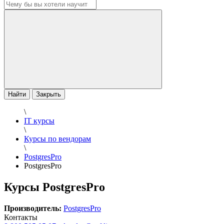
Найти
Закрыть
\
IT курсы
\
Курсы по вендорам
\
PostgresPro
PostgresPro
Курсы PostgresPro
Производитель:
PostgresPro
Контакты