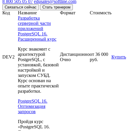
8 800 505 05 07
edusales@softline.com
Связаться сейчас
Стать тренером
Код
Название
Формат
Стоимость
Разработка
серверной части
приложений
PostgreSQL 16.
Расширенный курс
Курс знакомит с
архитектурой
Дистанционно
от 36 000
DEV2
Купить
PostgreSQL, с
Очно
руб.
установкой, базовой
настройкой и
запуском СУБД.
Курс основан на
опыте практической
разработки.
PostgreSQL 16.
Оптимизация
запросов
Пройдя курс
«PostgreSQL 16.