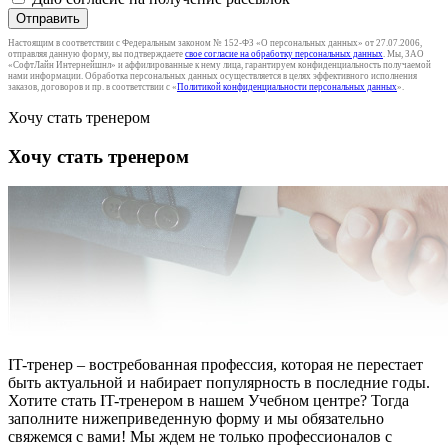
Отправить
Настоящим в соответствии с Федеральным законом № 152-ФЗ «О персональных данных» от 27.07.2006,
отправляя данную форму, вы подтверждаете
свое согласие на обработку персональных данных
. Мы, ЗАО
«СофтЛайн Интернейшнл» и аффилированные к нему лица, гарантируем конфиденциальность получаемой
нами информации. Обработка персональных данных осуществляется в целях эффективного исполнения
заказов, договоров и пр. в соответствии с «
Политикой конфиденциальности персональных данных
».
Хочу стать тренером
Хочу стать тренером
IT-тренер – востребованная профессия, которая не перестает
быть актуальной и набирает популярность в последние годы.
Хотите стать IT-тренером в нашем Учебном центре? Тогда
заполните нижеприведенную форму и мы обязательно
свяжемся с вами! Мы ждем не только профессионалов с