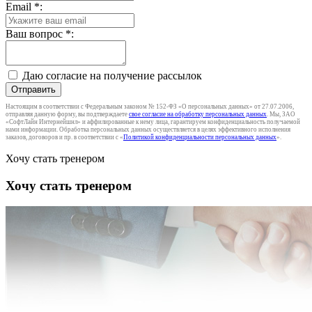
Email
*
:
Ваш вопрос
*
:
Даю согласие на получение рассылок
Отправить
Настоящим в соответствии с Федеральным законом № 152-ФЗ «О персональных данных» от 27.07.2006,
отправляя данную форму, вы подтверждаете
свое согласие на обработку персональных данных
. Мы, ЗАО
«СофтЛайн Интернейшнл» и аффилированные к нему лица, гарантируем конфиденциальность получаемой
нами информации. Обработка персональных данных осуществляется в целях эффективного исполнения
заказов, договоров и пр. в соответствии с «
Политикой конфиденциальности персональных данных
».
Хочу стать тренером
Хочу стать тренером