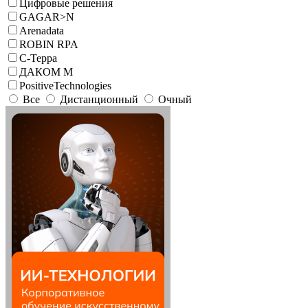
Цифровые решения
GAGAR>N
Arenadata
ROBIN RPA
С-Терра
ДАКОМ М
PositiveTechnologies
Все
Дистанционный
Очный