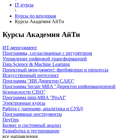
IT курсы
\
Курсы по вендорам
Курсы Академия АйТи
Курсы Академия АйТи
ИТ-менеджмент
Программы, согласованные с регулятором
Управление цифровой трансформацией
Data Science & Machine Learning
Проектный менеджмент: фреймворки и процессы
Искусственный интеллект
Программа "ИИ Директор CAIO"
Программа Secure MBA "Директор информационной
безопасности CISO"
Программа mini-MBA "ProAI"
Электронные курсы
Работа с данными, аналитика и СУБД
Программные инструменты
DevOps
Бизнес и системный анализ
Разработка и тестирование
все направления