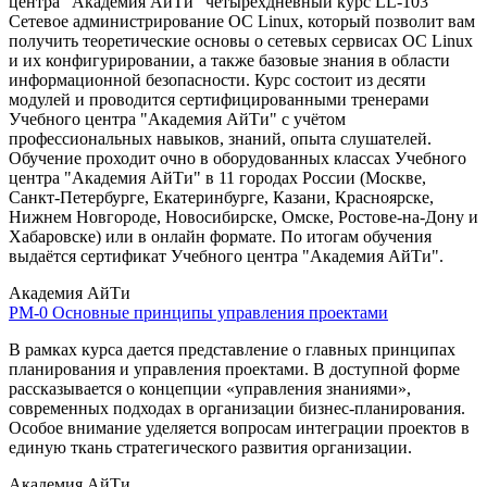
центра "Академия АйТи" четырёхдневный курс LL-103
Сетевое администрирование ОС Linux, который позволит вам
получить теоретические основы о сетевых сервисах ОС Linux
и их конфигурировании, а также базовые знания в области
информационной безопасности. Курс состоит из десяти
модулей и проводится сертифицированными тренерами
Учебного центра "Академия АйТи" с учётом
профессиональных навыков, знаний, опыта слушателей.
Обучение проходит очно в оборудованных классах Учебного
центра "Академия АйТи" в 11 городах России (Москве,
Санкт-Петербурге, Екатеринбурге, Казани, Красноярске,
Нижнем Новгороде, Новосибирске, Омске, Ростове-на-Дону и
Хабаровске) или в онлайн формате. По итогам обучения
выдаётся сертификат Учебного центра "Академия АйТи".
Академия АйТи
PM-0
Основные принципы управления проектами
В рамках курса дается представление о главных принципах
планирования и управления проектами. В доступной форме
рассказывается о концепции «управления знаниями»,
современных подходах в организации бизнес-планирования.
Особое внимание уделяется вопросам интеграции проектов в
единую ткань стратегического развития организации.
Академия АйТи