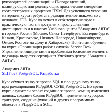
руководителей организаций и IT-подразделений,
планирующих или реализующих практическое внедрение
соответствующих процессов ITSM. Для успешного усвоения
материала курса требуется предварительное знакомство с
основами ITIL. Курс включает в себя теоретическую и
практическую часть и доступен к прослушиванию
дистанционно и в классах Учебного центра "Академия АйТи"
в городах России (Москве, Санкт-Петербурге, Екатеринбурге,
Казани, Красноярске, Нижнем Новгороде, Новосибирске,
Омске, Ростове-на-Дону и Хабаровске). По итогам обучения
на курсе «Организация работы службы Service Desk.
Управление инцидентами и проблемами (основные элементы
подхода)» выдаётся сертификат Учебного центра "Академия
АйТи".
Академия АйТи
SLIT-027
PostgreSQL: Разработка
Курс обучает языку запросов SQL и процедурному языку
программирования PL/pgSQL СУБД PostgreSQL. Во время
курса слушатели освоят создание запросов, команд изменения
данных, создание блоков PL/pgSQL, применение курсоров,
триггеров, создание функций и других программных
объектов в PL/pgSQL и SQL.