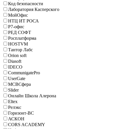
Код безопасности
Лаборатория Касперского
МойОфис
НТЦ ИТ РОСА
Р7-офис
РЕД СОФТ
Росплатформа
HOSTVM
Тантор Лабс
Orion soft
Diasoft
IDECO
CommunigatePro
UserGate
МСВСфера
Slider
Онлайн Школа Алерона
Eltex
Релэкс
Горизонт-ВС
АСКОН
CORS ACADEMY