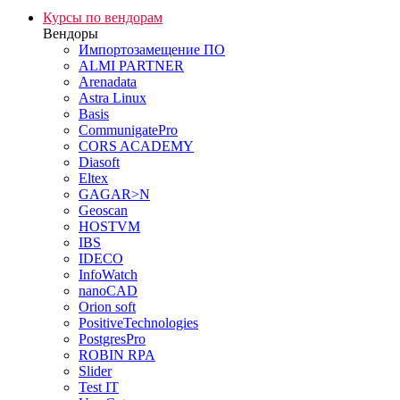
Курсы по вендорам
Вендоры
Импортозамещение ПО
ALMI PARTNER
Arenadata
Astra Linux
Basis
CommunigatePro
CORS ACADEMY
Diasoft
Eltex
GAGAR>N
Geoscan
HOSTVM
IBS
IDECO
InfoWatch
nanoCAD
Orion soft
PositiveTechnologies
PostgresPro
ROBIN RPA
Slider
Test IT