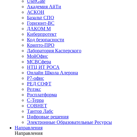
UserGate
Академия АйТи
АСКОН
Базальт СПО
Горизонт-ВС
ДАКОМ М
Киберпротект
Код безопасности
Крипто-ПРО
Лаборатория Касперского
МойОфис
МСВСфера
НТЦ ИТ РОСА
Онлайн Школа Алерона
Р7-офис
РЕД СОФТ
Релэкс
Росплатформа
С-Терра
СОВНЕТ
Тантор Лабс
Цифровые решения
Электронные Образовательные Ресурсы
Направления
Направления