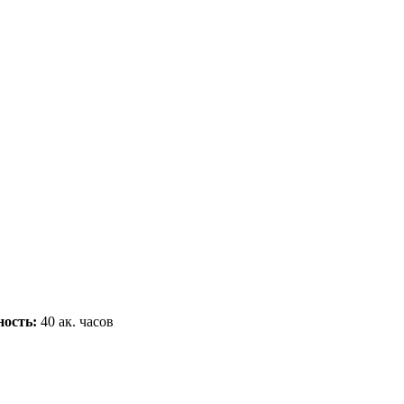
ость:
40
ак. часов