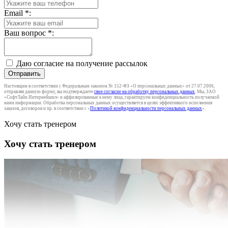
Email
*
:
Ваш вопрос
*
:
Даю согласие на получение рассылок
Отправить
Настоящим в соответствии с Федеральным законом № 152-ФЗ «О персональных данных» от 27.07.2006,
отправляя данную форму, вы подтверждаете
свое согласие на обработку персональных данных
. Мы, ЗАО
«СофтЛайн Интернейшнл» и аффилированные к нему лица, гарантируем конфиденциальность получаемой
нами информации. Обработка персональных данных осуществляется в целях эффективного исполнения
заказов, договоров и пр. в соответствии с «
Политикой конфиденциальности персональных данных
».
Хочу стать тренером
Хочу стать тренером