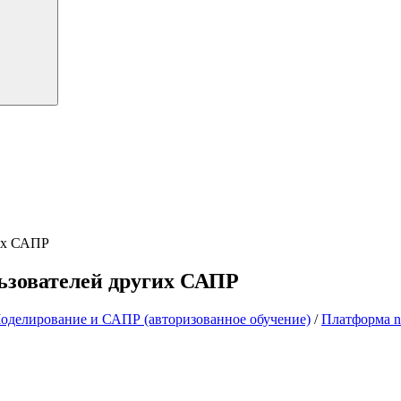
гих САПР
ьзователей других САПР
оделирование и САПР (авторизованное обучение)
/
Платформа 