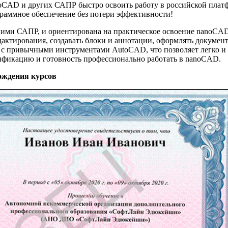
oCAD и других САПР быстро освоить работу в российской плат
раммное обеспечение без потери эффективности!
скими САПР, и ориентирована на практическое освоение nanoCAD
дактирования, создавать блоки и аннотации, оформлять докуме
 с привычными инструментами AutoCAD, что позволяет легко и 
ификацию и готовность профессионально работать в nanoCAD.
ождения курсов