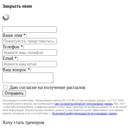
Закрыть окно
Ваше имя
*
:
Телефон
*
:
Email
*
:
Ваш вопрос
*
:
Даю согласие на получение рассылок
Отправить
Настоящим в соответствии с Федеральным законом № 152-ФЗ «О персональных данных» от 27.07.2006,
отправляя данную форму, вы подтверждаете
свое согласие на обработку персональных данных
. Мы, ЗАО
«СофтЛайн Интернейшнл» и аффилированные к нему лица, гарантируем конфиденциальность получаемой
нами информации. Обработка персональных данных осуществляется в целях эффективного исполнения
заказов, договоров и пр. в соответствии с «
Политикой конфиденциальности персональных данных
».
Хочу стать тренером