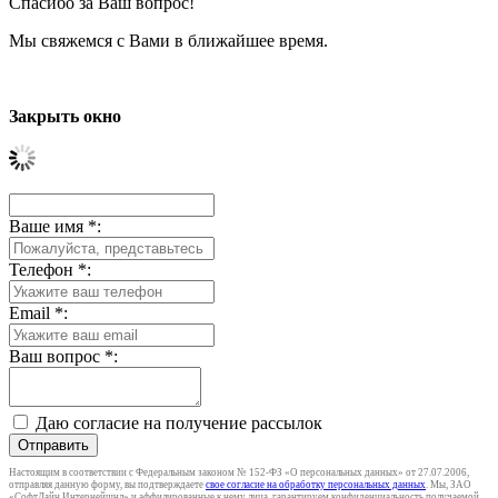
Спасибо за Ваш вопрос!
Мы свяжемся с Вами в ближайшее время.
Закрыть окно
Ваше имя
*
:
Телефон
*
:
Email
*
:
Ваш вопрос
*
:
Даю согласие на получение рассылок
Отправить
Настоящим в соответствии с Федеральным законом № 152-ФЗ «О персональных данных» от 27.07.2006,
отправляя данную форму, вы подтверждаете
свое согласие на обработку персональных данных
. Мы, ЗАО
«СофтЛайн Интернейшнл» и аффилированные к нему лица, гарантируем конфиденциальность получаемой