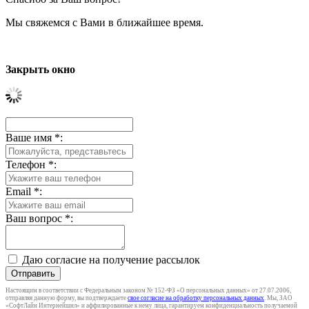
Мы свяжемся с Вами в ближайшее время.
Закрыть окно
Ваше имя
*
:
Телефон
*
:
Email
*
:
Ваш вопрос
*
:
Даю согласие на получение рассылок
Отправить
Настоящим в соответствии с Федеральным законом № 152-ФЗ «О персональных данных» от 27.07.2006,
отправляя данную форму, вы подтверждаете
свое согласие на обработку персональных данных
. Мы, ЗАО
«СофтЛайн Интернейшнл» и аффилированные к нему лица, гарантируем конфиденциальность получаемой