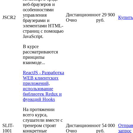
веб-браузеров и
особенностями
Дистанционно
от 29 900
управления
JSCR2
Купить
Очно
руб.
браузерами и
элементами HTML-
страниц с помощью
JavaScript.
В курсе
рассматриваются
принципы
взаимоде...
ReactJS - Разработка
WEB клиентских
приложений,
использование
библиотек Redux и
функций Hooks
На протяжении
всего курса,
слушатели вместе с
SLIT-
тренером строят
Дистанционно
от 54 000
Отправ
1001
конкретные
Очно
руб.
запрос