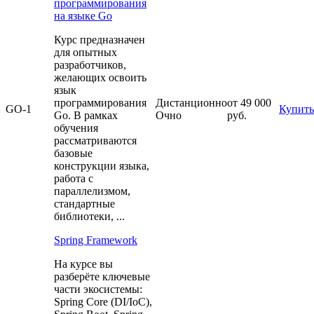
программирования
на языке Go
Курс предназначен
для опытных
разработчиков,
желающих освоить
язык
программирования
Дистанционно
от 49 000
GO-1
Купить
Go. В рамках
Очно
руб.
обучения
рассматриваются
базовые
конструкции языка,
работа с
параллелизмом,
стандартные
библиотеки, ...
Spring Framework
На курсе вы
разберёте ключевые
части экосистемы:
Spring Core (DI/IoC),