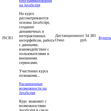
программирования
на JavaScript
На курсе
рассматриваются
основы JavaScript,
создание
динамичных и
Дистанционно
от 34 385
интерактивных
JSCR1
Купить
Очно
руб.
интерфейсов, работа
с данными,
взаимодействие с
пользователями и
внешними
сервисами.
Участники курса
познакомя...
Расширенные
возможности на
JavaScript
Курс знакомит с
возможностями
JavaScript в среде