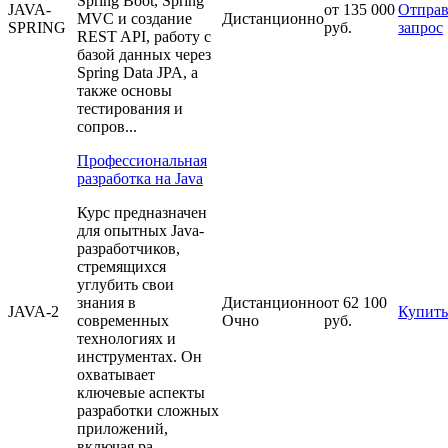
Spring Boot, Spring
JAVA-
от 135 000
Отправ
MVC и создание
Дистанционно
SPRING
руб.
запрос
REST API, работу с
базой данных через
Spring Data JPA, а
также основы
тестирования и
сопров...
Профессиональная
разработка на Java
Курс предназначен
для опытных Java-
разработчиков,
стремящихся
углубить свои
знания в
Дистанционно
от 62 100
JAVA-2
Купить
современных
Очно
руб.
технологиях и
инструментах. Он
охватывает
ключевые аспекты
разработки сложных
приложений,
включая ра...