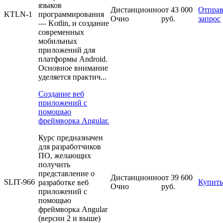
языков
Дистанционно
от 43 000
Отправ
KTLN-1
программирования
Очно
руб.
запрос
— Kotlin, и создание
современных
мобильных
приложений для
платформы Android.
Основное внимание
уделяется практич...
Создание веб
приложений с
помощью
фреймворка Angular.
Курс предназначен
для разработчиков
ПО, желающих
получить
представление о
Дистанционно
от 39 600
SLIT-966
Купить
разработке веб
Очно
руб.
приложений с
помощью
фреймворка Angular
(версии 2 и выше)