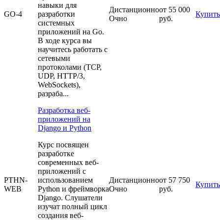
навыки для
Дистанционно
от 55 000
GO-4
разработки
Купить
Очно
руб.
системных
приложений на Go.
В ходе курса вы
научитесь работать с
сетевыми
протоколами (TCP,
UDP, HTTP/3,
WebSockets),
разраба...
Разработка веб-
приложений на
Django и Python
Курс посвящен
разработке
современных веб-
приложений с
PTHN-
использованием
Дистанционно
от 57 750
Купить
WEB
Python и фреймворка
Очно
руб.
Django. Слушатели
изучат полный цикл
создания веб-