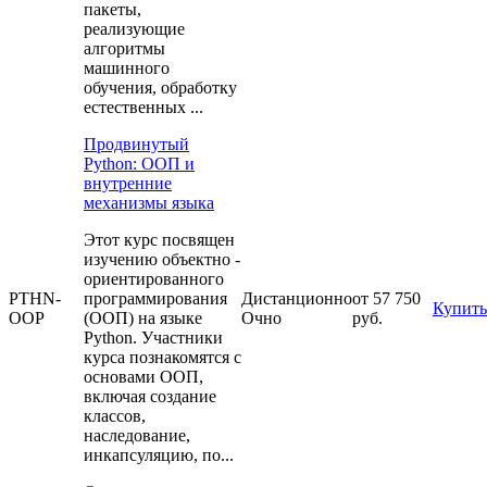
пакеты,
реализующие
алгоритмы
машинного
обучения, обработку
естественных ...
Продвинутый
Python: ООП и
внутренние
механизмы языка
Этот курс посвящен
изучению объектно -
ориентированного
PTHN-
программирования
Дистанционно
от 57 750
Купить
OOP
(ООП) на языке
Очно
руб.
Python. Участники
курса познакомятся с
основами ООП,
включая создание
классов,
наследование,
инкапсуляцию, по...