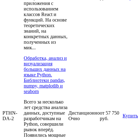
приложения с
использованием
классов React и
функций. На основе
теоретических
знаний, на
конкретных данных,
полученных из
мик...
Обработка, анализ и
визуализация
больших данных на
языке Python.
Библиотеки pandas,
numpy, matplotlib и
seaborn
Всего за несколько
лет средства анализа
PTHN-
данных, доступные
Дистанционно
от 57 750
Купить
DA-2
разработчикам на
Очно
руб.
Python, совершили
рывок вперёд.
Появились мощные