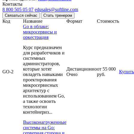
Контакты
8 800 505 05 07
edusales@softline.com
Связаться сейчас
Стать тренером
Код
Название
Формат
Стоимость
Go в облаке:
микросервисы и
оркестрация
Курс предназначен
для разработчиков и
системных
администраторов,
которые хотят
Дистанционно
от 55 000
GO-2
Купить
овладеть навыками
Очно
руб.
проектирования
микросервисных
архитектур с
использованием Go,
а также освоить
технологии
контейнериз...
Высоконагруженные
системы на Go:
серверная сторона и