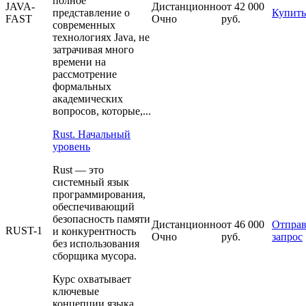
полное
JAVA-
Дистанционно
от 42 000
представление о
Купить
FAST
Очно
руб.
современных
технологиях Java, не
затрачивая много
времени на
рассмотрение
формальных
академических
вопросов, которые,...
Rust. Начальный
уровень
Rust — это
системный язык
программирования,
обеспечивающий
безопасность памяти
Дистанционно
от 46 000
Отправ
RUST-1
и конкурентность
Очно
руб.
запрос
без использования
сборщика мусора.
Курс охватывает
ключевые
концепции языка