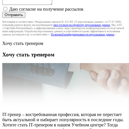
Даю согласие на получение рассылок
Отправить
Настоящим в соответствии с Федеральным законом № 152-ФЗ «О персональных данных» от 27.07.2006,
отправляя данную форму, вы подтверждаете
свое согласие на обработку персональных данных
. Мы, ЗАО
«СофтЛайн Интернейшнл» и аффилированные к нему лица, гарантируем конфиденциальность получаемой
нами информации. Обработка персональных данных осуществляется в целях эффективного исполнения
заказов, договоров и пр. в соответствии с «
Политикой конфиденциальности персональных данных
».
Хочу стать тренером
Хочу стать тренером
IT-тренер – востребованная профессия, которая не перестает
быть актуальной и набирает популярность в последние годы.
Хотите стать IT-тренером в нашем Учебном центре? Тогда