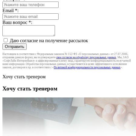
Email
*
:
Ваш вопрос
*
:
Даю согласие на получение рассылок
Отправить
Настоящим в соответствии с Федеральным законом № 152-ФЗ «О персональных данных» от 27.07.2006,
отправляя данную форму, вы подтверждаете
свое согласие на обработку персональных данных
. Мы, ЗАО
«СофтЛайн Интернейшнл» и аффилированные к нему лица, гарантируем конфиденциальность получаемой
нами информации. Обработка персональных данных осуществляется в целях эффективного исполнения
заказов, договоров и пр. в соответствии с «
Политикой конфиденциальности персональных данных
».
Хочу стать тренером
Хочу стать тренером