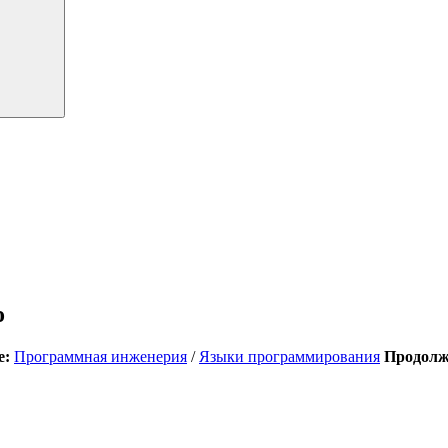
o
е:
Программная инженерия
/
Языки программирования
Продолж