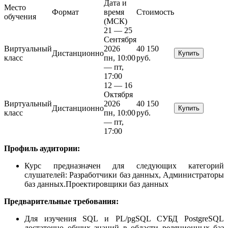
Дата и
Место
Формат
время
Стоимость
обучения
(МСК)
21 — 25
Сентября
Виртуальный
2026
40 150
Дистанционно
Купить
класс
пн, 10:00
руб.
— пт,
17:00
12 — 16
Октября
Виртуальный
2026
40 150
Дистанционно
Купить
класс
пн, 10:00
руб.
— пт,
17:00
Профиль аудитории:
Курс предназначен для следующих категорий
слушателей: Разработчики баз данных, Администраторы
баз данных.Проектировщики баз данных
Предварительные требования:
Для изучения SQL и PL/pgSQL СУБД PostgreSQL
достаточно общих знаний в области реляционных баз