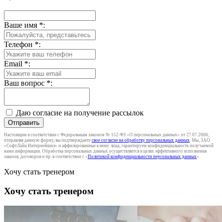
Ваше имя
*
:
Телефон
*
:
Email
*
:
Ваш вопрос
*
:
Даю согласие на получение рассылок
Отправить
Настоящим в соответствии с Федеральным законом № 152-ФЗ «О персональных данных» от 27.07.2006,
отправляя данную форму, вы подтверждаете
свое согласие на обработку персональных данных
. Мы, ЗАО
«СофтЛайн Интернейшнл» и аффилированные к нему лица, гарантируем конфиденциальность получаемой
нами информации. Обработка персональных данных осуществляется в целях эффективного исполнения
заказов, договоров и пр. в соответствии с «
Политикой конфиденциальности персональных данных
».
Хочу стать тренером
Хочу стать тренером