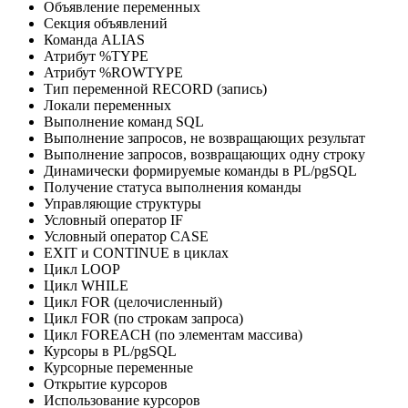
Объявление переменных
Секция объявлений
Команда ALIAS
Атрибут %TYPE
Атрибут %ROWTYPE
Тип переменной RECORD (запись)
Локали переменных
Выполнение команд SQL
Выполнение запросов, не возвращающих результат
Выполнение запросов, возвращающих одну строку
Динамически формируемые команды в PL/pgSQL
Получение статуса выполнения команды
Управляющие структуры
Условный оператор IF
Условный оператор CASE
EXIT и CONTINUE в циклах
Цикл LOOP
Цикл WHILE
Цикл FOR (целочисленный)
Цикл FOR (по строкам запроса)
Цикл FOREACH (по элементам массива)
Курсоры в PL/pgSQL
Курсорные переменные
Открытие курсоров
Использование курсоров