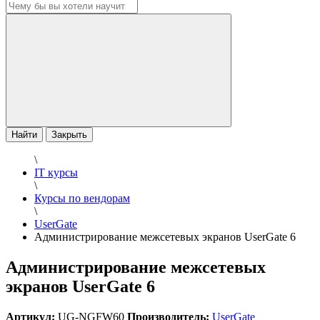
Найти
Закрыть
\
IT курсы
\
Курсы по вендорам
\
UserGate
Администрирование межсетевых экранов UserGate 6
Администрирование межсетевых
экранов UserGate 6
Артикул:
UG-NGFW60
Производитель:
UserGate