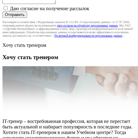
Даю согласие на получение рассылок
Отправить
Настоящим в соответствии с Федеральным законом № 152-ФЗ «О персональных данных» от 27.07.2006,
отправляя данную форму, вы подтверждаете
свое согласие на обработку персональных данных
. Мы, ЗАО
«СофтЛайн Интернейшнл» и аффилированные к нему лица, гарантируем конфиденциальность получаемой
нами информации. Обработка персональных данных осуществляется в целях эффективного исполнения
заказов, договоров и пр. в соответствии с «
Политикой конфиденциальности персональных данных
».
Хочу стать тренером
Хочу стать тренером
IT-тренер – востребованная профессия, которая не перестает
быть актуальной и набирает популярность в последние годы.
Хотите стать IT-тренером в нашем Учебном центре? Тогда
заполните нижеприведенную форму и мы обязательно