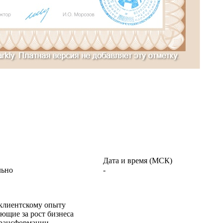
Дата и время (МСК)
льно
-
 клиентскому опыту
ющие за рост бизнеса
трансформации