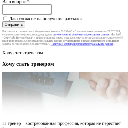
Ваш вопрос
*
:
Даю согласие на получение рассылок
Отправить
Настоящим в соответствии с Федеральным законом № 152-ФЗ «О персональных данных» от 27.07.2006,
отправляя данную форму, вы подтверждаете
свое согласие на обработку персональных данных
. Мы, ЗАО
«СофтЛайн Интернейшнл» и аффилированные к нему лица, гарантируем конфиденциальность получаемой
нами информации. Обработка персональных данных осуществляется в целях эффективного исполнения
заказов, договоров и пр. в соответствии с «
Политикой конфиденциальности персональных данных
».
Хочу стать тренером
Хочу стать тренером
IT-тренер – востребованная профессия, которая не перестает