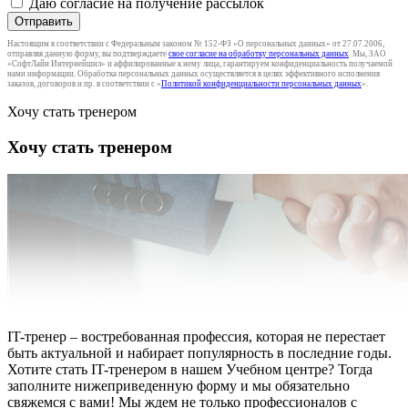
Даю согласие на получение рассылок
Отправить
Настоящим в соответствии с Федеральным законом № 152-ФЗ «О персональных данных» от 27.07.2006,
отправляя данную форму, вы подтверждаете
свое согласие на обработку персональных данных
. Мы, ЗАО
«СофтЛайн Интернейшнл» и аффилированные к нему лица, гарантируем конфиденциальность получаемой
нами информации. Обработка персональных данных осуществляется в целях эффективного исполнения
заказов, договоров и пр. в соответствии с «
Политикой конфиденциальности персональных данных
».
Хочу стать тренером
Хочу стать тренером
IT-тренер – востребованная профессия, которая не перестает
быть актуальной и набирает популярность в последние годы.
Хотите стать IT-тренером в нашем Учебном центре? Тогда
заполните нижеприведенную форму и мы обязательно
свяжемся с вами! Мы ждем не только профессионалов с