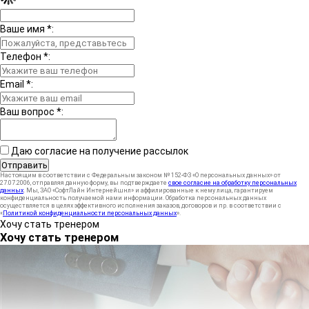
Ваше имя
*
:
Телефон
*
:
Email
*
:
Ваш вопрос
*
:
Даю согласие на получение рассылок
Отправить
Настоящим в соответствии с Федеральным законом № 152-ФЗ «О персональных данных» от
27.07.2006, отправляя данную форму, вы подтверждаете
свое согласие на обработку персональных
данных
. Мы, ЗАО «СофтЛайн Интернейшнл» и аффилированные к нему лица, гарантируем
конфиденциальность получаемой нами информации. Обработка персональных данных
осуществляется в целях эффективного исполнения заказов, договоров и пр. в соответствии с
«
Политикой конфиденциальности персональных данных
».
Хочу стать тренером
Хочу стать тренером