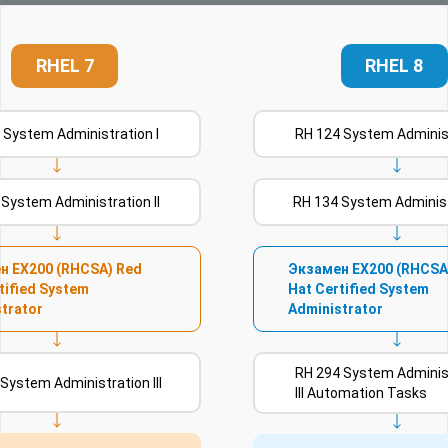
RHEL 7
RHEL 8
 System Administration I
RH 124 System Administ
System Administration II
RH 134 System Administr
н EX200 (RHCSA) Red
Экзамен EX200 (RHCSA
tified System
Hat Certified System
trator
Administrator
RH 294 System Adminis
System Administration III
III Automation Tasks