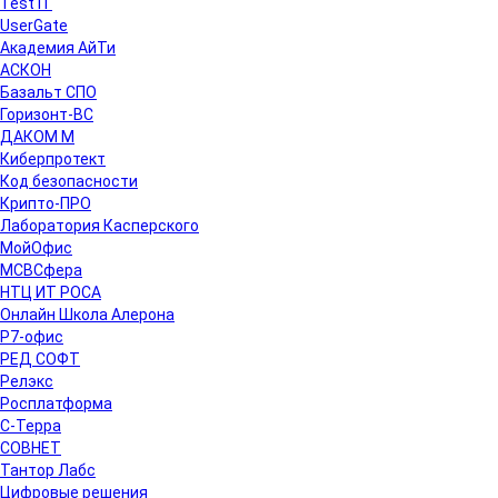
Test IT
UserGate
Академия АйТи
АСКОН
Базальт СПО
Горизонт-ВС
ДАКОМ М
Киберпротект
Код безопасности
Крипто-ПРО
Лаборатория Касперского
МойОфис
МСВСфера
НТЦ ИТ РОСА
Онлайн Школа Алерона
Р7-офис
РЕД СОФТ
Релэкс
Росплатформа
С-Терра
СОВНЕТ
Тантор Лабс
Цифровые решения