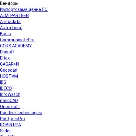
Вендоры
Импортозамещение ПО
ALMI PARTNER
Arenadata
Astra Linux
Basis
CommunigatePro
CORS ACADEMY
Diasoft
Eltex
GAGAR>N
Geoscan
HOSTVM
IBS
IDECO
InfoWatch
nanoCAD
Orion soft
PositiveTechnologies
PostgresPro
ROBIN RPA
Slider