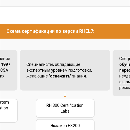
Схема сертификации по версии RHEL7:
чение
Спец
 199 /
Специалисты, обладающие
обуч
HCSA
экспертным уровнем подготовки,
пере
их
желающие
"освежить"
знания.
неуд
экзам
реко
ystem
RH 300 Certification
ation
Labs
Экзамен EX200