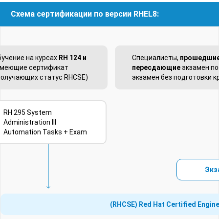
Схема сертификации по версии RHEL8:
учение на курсах
RH 124 и
Специалисты,
прошедшие
имеющие сертификат
пересдающие
экзамен по
получающих статус RHCSE)
экзамен без подготовки к
RH 295 System
Administration III
Automation Tasks + Exam
Экз
(RHCSE) Red Hat Certified Engi