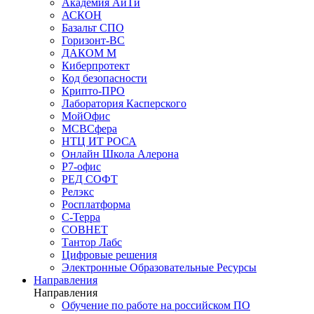
Академия АйТи
АСКОН
Базальт СПО
Горизонт-ВС
ДАКОМ М
Киберпротект
Код безопасности
Крипто-ПРО
Лаборатория Касперского
МойОфис
МСВСфера
НТЦ ИТ РОСА
Онлайн Школа Алерона
Р7-офис
РЕД СОФТ
Релэкс
Росплатформа
С-Терра
СОВНЕТ
Тантор Лабс
Цифровые решения
Электронные Образовательные Ресурсы
Направления
Направления
Обучение по работе на российском ПО