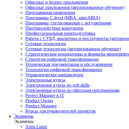
Офисные и бизнес приложения
Офисные приложения (авторизованное обучение)
Программная инженерия
Программы C-level (MBA, mini-MBA)
Программы, согласованные с регуляторами
Противодействие коррупции
Профессиональная переподготовка
Работа с СУБД, аналитика и инструменты (авторизо
Сетевые технологии
Сетевые технологии (авторизованное обучение)
Стратегические инициативы и форматы мероприят
Стратегия цифровой трансформации
Техническая документация и обслуживание
Технологии цифровой трансформации
Управленческое направление
Электронные курсы
Электронные курсы по soft skills
Электронные курсы по офисным приложениям
Project Manager в IT
Product Owner
Product Manager
Курсы для руководителей проектов
Экзамены
Экзамены
Astra Linux