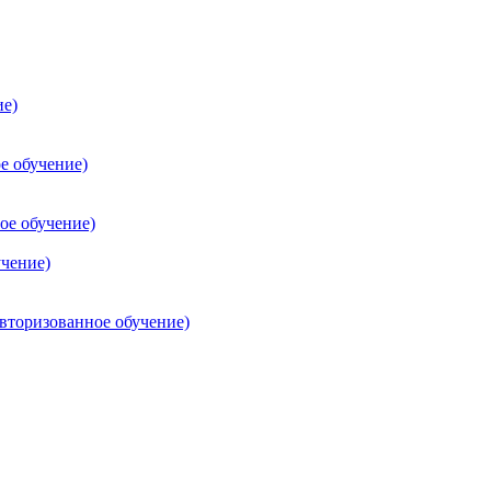
ие)
е обучение)
ое обучение)
учение)
торизованное обучение)