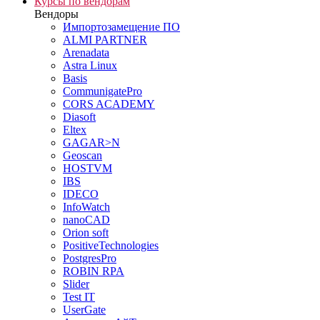
Курсы по вендорам
Вендоры
Импортозамещение ПО
ALMI PARTNER
Arenadata
Astra Linux
Basis
CommunigatePro
CORS ACADEMY
Diasoft
Eltex
GAGAR>N
Geoscan
HOSTVM
IBS
IDECO
InfoWatch
nanoCAD
Orion soft
PositiveTechnologies
PostgresPro
ROBIN RPA
Slider
Test IT
UserGate