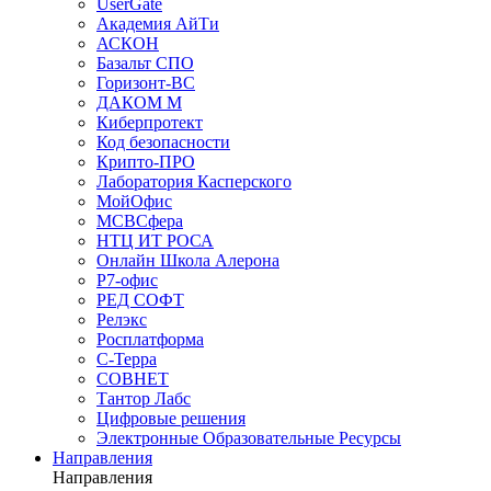
UserGate
Академия АйТи
АСКОН
Базальт СПО
Горизонт-ВС
ДАКОМ М
Киберпротект
Код безопасности
Крипто-ПРО
Лаборатория Касперского
МойОфис
МСВСфера
НТЦ ИТ РОСА
Онлайн Школа Алерона
Р7-офис
РЕД СОФТ
Релэкс
Росплатформа
С-Терра
СОВНЕТ
Тантор Лабс
Цифровые решения
Электронные Образовательные Ресурсы
Направления
Направления