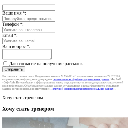
Ваше имя
*
:
Телефон
*
:
Email
*
:
Ваш вопрос
*
:
Даю согласие на получение рассылок
Отправить
Настоящим в соответствии с Федеральным законом № 152-ФЗ «О персональных данных» от 27.07.2006,
отправляя данную форму, вы подтверждаете
свое согласие на обработку персональных данных
. Мы, ЗАО
«СофтЛайн Интернейшнл» и аффилированные к нему лица, гарантируем конфиденциальность получаемой
нами информации. Обработка персональных данных осуществляется в целях эффективного исполнения
заказов, договоров и пр. в соответствии с «
Политикой конфиденциальности персональных данных
».
Хочу стать тренером
Хочу стать тренером