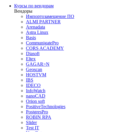
Курсы по вендорам
Вендоры
Импортозамещение ПО
ALMI PARTNER
Arenadata
Astra Linux
Basis
CommunigatePro
CORS ACADEMY
Diasoft
Eltex
GAGAR>N
Geoscan
HOSTVM
IBS
IDECO
InfoWatch
nanoCAD
Orion soft
PositiveTechnologies
PostgresPro
ROBIN RPA
Slider
Test IT