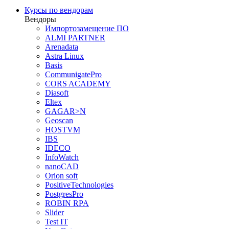
Курсы по вендорам
Вендоры
Импортозамещение ПО
ALMI PARTNER
Arenadata
Astra Linux
Basis
CommunigatePro
CORS ACADEMY
Diasoft
Eltex
GAGAR>N
Geoscan
HOSTVM
IBS
IDECO
InfoWatch
nanoCAD
Orion soft
PositiveTechnologies
PostgresPro
ROBIN RPA
Slider
Test IT