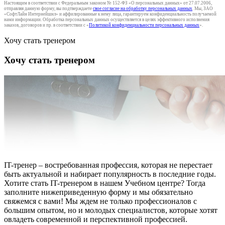
Настоящим в соответствии с Федеральным законом № 152-ФЗ «О персональных данных» от 27.07.2006,
отправляя данную форму, вы подтверждаете
свое согласие на обработку персональных данных
. Мы, ЗАО
«СофтЛайн Интернейшнл» и аффилированные к нему лица, гарантируем конфиденциальность получаемой
нами информации. Обработка персональных данных осуществляется в целях эффективного исполнения
заказов, договоров и пр. в соответствии с «
Политикой конфиденциальности персональных данных
».
Хочу стать тренером
Хочу стать тренером
IT-тренер – востребованная профессия, которая не перестает
быть актуальной и набирает популярность в последние годы.
Хотите стать IT-тренером в нашем Учебном центре? Тогда
заполните нижеприведенную форму и мы обязательно
свяжемся с вами! Мы ждем не только профессионалов с
большим опытом, но и молодых специалистов, которые хотят
овладеть современной и перспективной профессией.