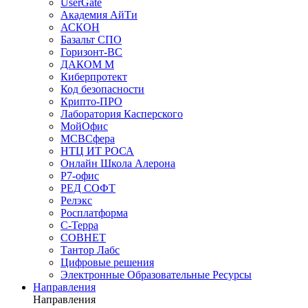
UserGate
Академия АйТи
АСКОН
Базальт СПО
Горизонт-ВС
ДАКОМ М
Киберпротект
Код безопасности
Крипто-ПРО
Лаборатория Касперского
МойОфис
МСВСфера
НТЦ ИТ РОСА
Онлайн Школа Алерона
Р7-офис
РЕД СОФТ
Релэкс
Росплатформа
С-Терра
СОВНЕТ
Тантор Лабс
Цифровые решения
Электронные Образовательные Ресурсы
Направления
Направления