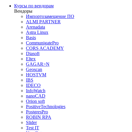
Курсы по вендорам
Вендоры
Импортозамещение ПО
ALMI PARTNER
Arenadata
Astra Linux
Basis
CommunigatePro
CORS ACADEMY
Diasoft
Eltex
GAGAR>N
Geoscan
HOSTVM
IBS
IDECO
InfoWatch
nanoCAD
Orion soft
PositiveTechnologies
PostgresPro
ROBIN RPA
Slider
Test IT