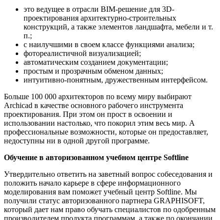
это ведущее в отрасли BIM-решение для 3D-
проектирования архитектурно-строительных
конструкций, а также элементов ландшафта, мебели и т.
п.;
с наилучшими в своем классе функциями анализа;
фотореалистичной визуализацией;
автоматическим созданием документации;
простым и прозрачным обменом данных;
интуитивно-понятным, дружественным интерфейсом.
Больше 100 000 архитекторов по всему миру выбирают
Archicad в качестве основного рабочего инструмента
проектирования. При этом он прост в освоении и
использовании настолько, что покорил этим весь мир. А
профессиональные возможности, которые он предоставляет,
недоступны ни в одной другой программе.
Обучение в авторизованном учебном центре Softline
Утвердительно ответить на заветный вопрос собеседования и
положить начало карьере в сфере информационного
моделирования вам поможет учебный центр Softline. Мы
получили статус авторизованного партнера GRAPHISOFT,
который дает нам право обучать специалистов по одобренным
производителем продукта программам, а также по окончании