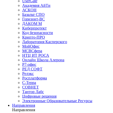
UserGate
Академия АйТи
АСКОН
Базальт СПО
Горизонт-ВС
ДАКОМ М
Киберпротект
Код безопасности
Крипто-ПРО
Лаборатория Касперского
МойОфис
МСВСфера
НТЦ ИТ РОСА
Онлайн Школа Алерона
Р7-офис
РЕД СОФТ
Релэкс
Росплатформа
С-Терра
СОВНЕТ
Тантор Лабс
Цифровые решения
Электронные Образовательные Ресурсы
Направления
Направления