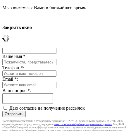
Мы свяжемся с Вами в ближайшее время.
Закрыть окно
Ваше имя
*
:
Телефон
*
:
Email
*
:
Ваш вопрос
*
:
Даю согласие на получение рассылок
Отправить
Настоящим в соответствии с Федеральным законом № 152-ФЗ «О персональных данных» от 27.07.2006,
отправляя данную форму, вы подтверждаете
свое согласие на обработку персональных данных
. Мы, ЗАО
«СофтЛайн Интернейшнл» и аффилированные к нему лица, гарантируем конфиденциальность получаемой
нами информации. Обработка персональных данных осуществляется в целях эффективного исполнения