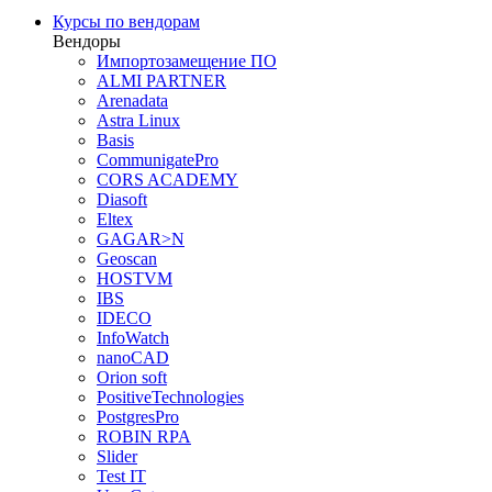
Курсы по вендорам
Вендоры
Импортозамещение ПО
ALMI PARTNER
Arenadata
Astra Linux
Basis
CommunigatePro
CORS ACADEMY
Diasoft
Eltex
GAGAR>N
Geoscan
HOSTVM
IBS
IDECO
InfoWatch
nanoCAD
Orion soft
PositiveTechnologies
PostgresPro
ROBIN RPA
Slider
Test IT