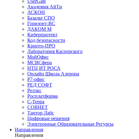
UserGate
Академия АйТи
АСКОН
Базальт СПО
Горизонт-ВС
ДАКОМ М
Киберпротект
Код безопасности
Крипто-ПРО
Лаборатория Касперского
МойОфис
МСВСфера
НТЦ ИТ РОСА
Онлайн Школа Алерона
Р7-офис
РЕД СОФТ
Релэкс
Росплатформа
С-Терра
СОВНЕТ
Тантор Лабс
Цифровые решения
Электронные Образовательные Ресурсы
Направления
Направления