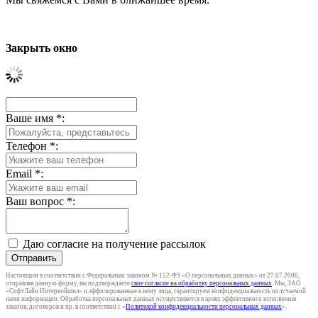
Закрыть окно
Ваше имя
*
:
Телефон
*
:
Email
*
:
Ваш вопрос
*
:
Даю согласие на получение рассылок
Отправить
Настоящим в соответствии с Федеральным законом № 152-ФЗ «О персональных данных» от 27.07.2006,
отправляя данную форму, вы подтверждаете
свое согласие на обработку персональных данных
. Мы, ЗАО
«СофтЛайн Интернейшнл» и аффилированные к нему лица, гарантируем конфиденциальность получаемой
нами информации. Обработка персональных данных осуществляется в целях эффективного исполнения
заказов, договоров и пр. в соответствии с «
Политикой конфиденциальности персональных данных
».