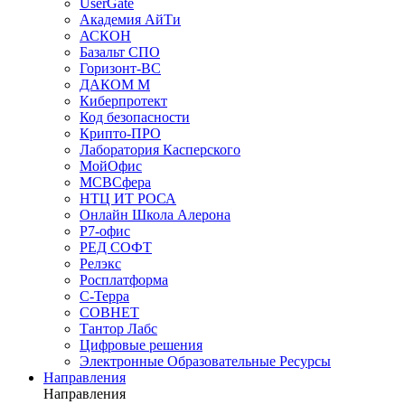
UserGate
Академия АйТи
АСКОН
Базальт СПО
Горизонт-ВС
ДАКОМ М
Киберпротект
Код безопасности
Крипто-ПРО
Лаборатория Касперского
МойОфис
МСВСфера
НТЦ ИТ РОСА
Онлайн Школа Алерона
Р7-офис
РЕД СОФТ
Релэкс
Росплатформа
С-Терра
СОВНЕТ
Тантор Лабс
Цифровые решения
Электронные Образовательные Ресурсы
Направления
Направления