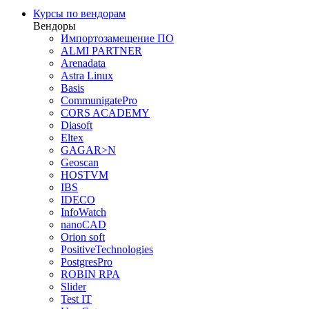
Курсы по вендорам
Вендоры
Импортозамещение ПО
ALMI PARTNER
Arenadata
Astra Linux
Basis
CommunigatePro
CORS ACADEMY
Diasoft
Eltex
GAGAR>N
Geoscan
HOSTVM
IBS
IDECO
InfoWatch
nanoCAD
Orion soft
PositiveTechnologies
PostgresPro
ROBIN RPA
Slider
Test IT