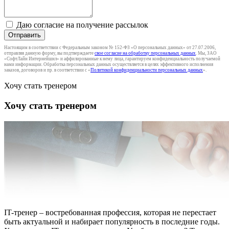
Даю согласие на получение рассылок
Отправить
Настоящим в соответствии с Федеральным законом № 152-ФЗ «О персональных данных» от 27.07.2006,
отправляя данную форму, вы подтверждаете
свое согласие на обработку персональных данных
. Мы, ЗАО
«СофтЛайн Интернейшнл» и аффилированные к нему лица, гарантируем конфиденциальность получаемой
нами информации. Обработка персональных данных осуществляется в целях эффективного исполнения
заказов, договоров и пр. в соответствии с «
Политикой конфиденциальности персональных данных
».
Хочу стать тренером
Хочу стать тренером
IT-тренер – востребованная профессия, которая не перестает
быть актуальной и набирает популярность в последние годы.