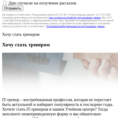
Даю согласие на получение рассылок
Отправить
Настоящим в соответствии с Федеральным законом № 152-ФЗ «О персональных данных» от 27.07.2006,
отправляя данную форму, вы подтверждаете
свое согласие на обработку персональных данных
. Мы, ЗАО
«СофтЛайн Интернейшнл» и аффилированные к нему лица, гарантируем конфиденциальность получаемой
нами информации. Обработка персональных данных осуществляется в целях эффективного исполнения
заказов, договоров и пр. в соответствии с «
Политикой конфиденциальности персональных данных
».
Хочу стать тренером
Хочу стать тренером
IT-тренер – востребованная профессия, которая не перестает
быть актуальной и набирает популярность в последние годы.
Хотите стать IT-тренером в нашем Учебном центре? Тогда
заполните нижеприведенную форму и мы обязательно