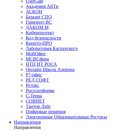
UserGate
Академия АйТи
АСКОН
Базальт СПО
Горизонт-ВС
ДАКОМ М
Киберпротект
Код безопасности
Крипто-ПРО
Лаборатория Касперского
МойОфис
МСВСфера
НТЦ ИТ РОСА
Онлайн Школа Алерона
Р7-офис
РЕД СОФТ
Релэкс
Росплатформа
С-Терра
СОВНЕТ
Тантор Лабс
Цифровые решения
Электронные Образовательные Ресурсы
Направления
Направления