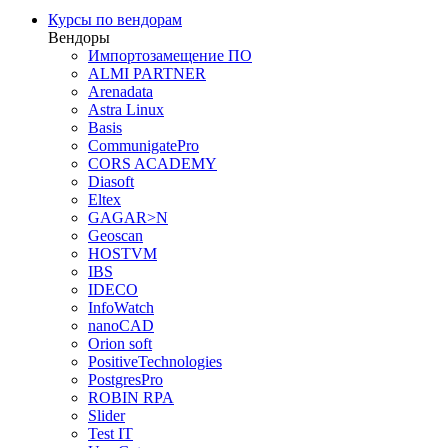
Курсы по вендорам
Вендоры
Импортозамещение ПО
ALMI PARTNER
Arenadata
Astra Linux
Basis
CommunigatePro
CORS ACADEMY
Diasoft
Eltex
GAGAR>N
Geoscan
HOSTVM
IBS
IDECO
InfoWatch
nanoCAD
Orion soft
PositiveTechnologies
PostgresPro
ROBIN RPA
Slider
Test IT