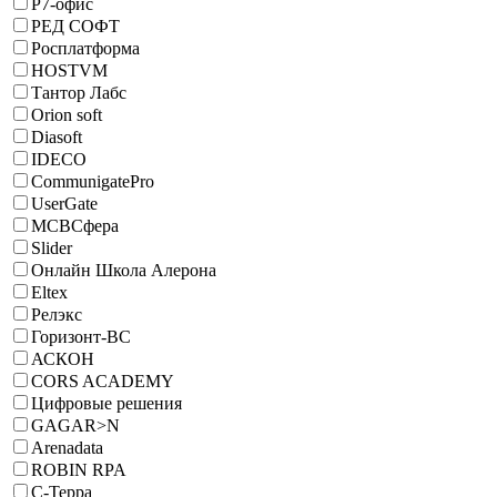
Р7-офис
РЕД СОФТ
Росплатформа
HOSTVM
Тантор Лабс
Orion soft
Diasoft
IDECO
CommunigatePro
UserGate
МСВСфера
Slider
Онлайн Школа Алерона
Eltex
Релэкс
Горизонт-ВС
АСКОН
CORS ACADEMY
Цифровые решения
GAGAR>N
Arenadata
ROBIN RPA
С-Терра