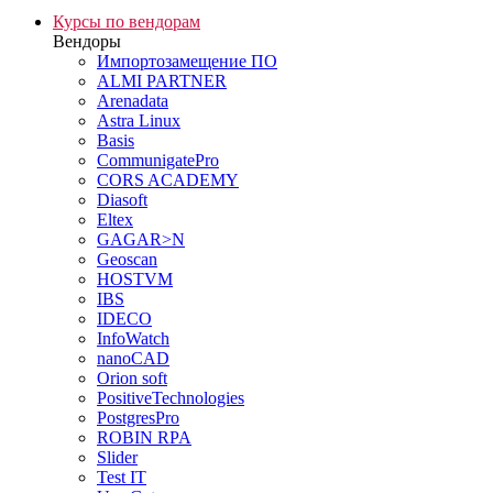
Курсы по вендорам
Вендоры
Импортозамещение ПО
ALMI PARTNER
Arenadata
Astra Linux
Basis
CommunigatePro
CORS ACADEMY
Diasoft
Eltex
GAGAR>N
Geoscan
HOSTVM
IBS
IDECO
InfoWatch
nanoCAD
Orion soft
PositiveTechnologies
PostgresPro
ROBIN RPA
Slider
Test IT