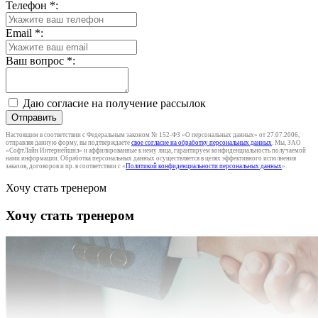
Телефон
*
:
Email
*
:
Ваш вопрос
*
:
Даю согласие на получение рассылок
Отправить
Настоящим в соответствии с Федеральным законом № 152-ФЗ «О персональных данных» от 27.07.2006,
отправляя данную форму, вы подтверждаете
свое согласие на обработку персональных данных
. Мы, ЗАО
«СофтЛайн Интернейшнл» и аффилированные к нему лица, гарантируем конфиденциальность получаемой
нами информации. Обработка персональных данных осуществляется в целях эффективного исполнения
заказов, договоров и пр. в соответствии с «
Политикой конфиденциальности персональных данных
».
Хочу стать тренером
Хочу стать тренером