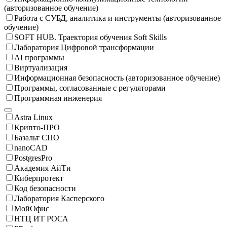
(авторизованное обучение)
Работа с СУБД, аналитика и инструменты (авторизованное
обучение)
SOFT HUB. Траектория обучения Soft Skills
Лаборатория Цифровой трансформации
AI программы
Виртуализация
Информационная безопасность (авторизованное обучение)
Программы, согласованные с регуляторами
Программная инженерия
Astra Linux
Крипто-ПРО
Базальт СПО
nanoCAD
PostgresPro
Академия АйТи
Киберпротект
Код безопасности
Лаборатория Касперского
МойОфис
НТЦ ИТ РОСА