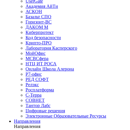
UserGate
Академия АйТи
АСКОН
Базальт СПО
Горизонт-ВС
ДАКОМ М
Киберпротект
Код безопасности
Крипто-ПРО
Лаборатория Касперского
МойОфис
МСВСфера
НТЦ ИТ РОСА
Онлайн Школа Алерона
Р7-офис
РЕД СОФТ
Релэкс
Росплатформа
С-Терра
СОВНЕТ
Тантор Лабс
Цифровые решения
Электронные Образовательные Ресурсы
Направления
Направления