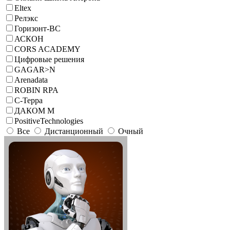
Eltex
Релэкс
Горизонт-ВС
АСКОН
CORS ACADEMY
Цифровые решения
GAGAR>N
Arenadata
ROBIN RPA
С-Терра
ДАКОМ М
PositiveTechnologies
Все
Дистанционный
Очный