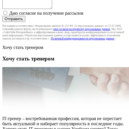
Даю согласие на получение рассылок
Отправить
Настоящим в соответствии с Федеральным законом № 152-ФЗ «О персональных данных» от 27.07.2006,
отправляя данную форму, вы подтверждаете
свое согласие на обработку персональных данных
. Мы, ЗАО
«СофтЛайн Интернейшнл» и аффилированные к нему лица, гарантируем конфиденциальность получаемой
нами информации. Обработка персональных данных осуществляется в целях эффективного исполнения
заказов, договоров и пр. в соответствии с «
Политикой конфиденциальности персональных данных
».
Хочу стать тренером
Хочу стать тренером
IT-тренер – востребованная профессия, которая не перестает
быть актуальной и набирает популярность в последние годы.
Хотите стать IT-тренером в нашем Учебном центре? Тогда