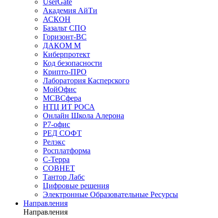
UserGate
Академия АйТи
АСКОН
Базальт СПО
Горизонт-ВС
ДАКОМ М
Киберпротект
Код безопасности
Крипто-ПРО
Лаборатория Касперского
МойОфис
МСВСфера
НТЦ ИТ РОСА
Онлайн Школа Алерона
Р7-офис
РЕД СОФТ
Релэкс
Росплатформа
С-Терра
СОВНЕТ
Тантор Лабс
Цифровые решения
Электронные Образовательные Ресурсы
Направления
Направления