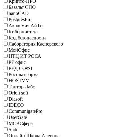
Крипто-ПРО
Базальт СПО
nanoCAD
PostgresPro
Академия АйТи
Киберпротект
Код безопасности
Лаборатория Касперского
МойОфис
НТЦ ИТ РОСА
Р7-офис
РЕД СОФТ
Росплатформа
HOSTVM
Тантор Лабс
Orion soft
Diasoft
IDECO
CommunigatePro
UserGate
МСВСфера
Slider
Онлайн Школа Алерона