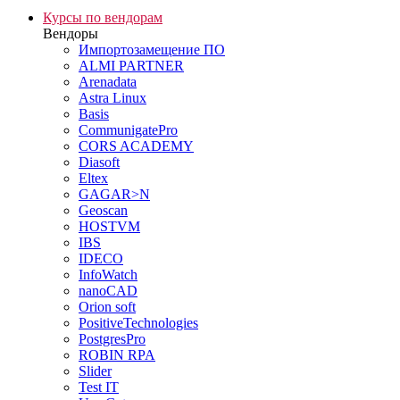
Курсы по вендорам
Вендоры
Импортозамещение ПО
ALMI PARTNER
Arenadata
Astra Linux
Basis
CommunigatePro
CORS ACADEMY
Diasoft
Eltex
GAGAR>N
Geoscan
HOSTVM
IBS
IDECO
InfoWatch
nanoCAD
Orion soft
PositiveTechnologies
PostgresPro
ROBIN RPA
Slider
Test IT